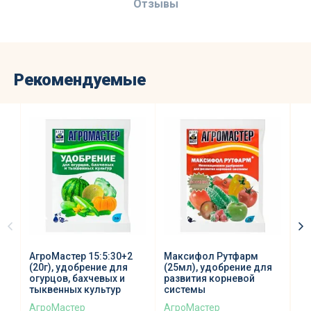
Отзывы
Рекомендуемые
АгроМастер 15:5:30+2
Максифол Рутфарм
О!
(20г), удобрение для
(25мл), удобрение для
би
огурцов, бахчевых и
развития корневой
Ру
тыквенных культур
системы
АгроМастер
АгроМастер